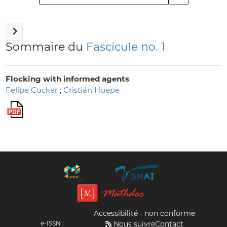
Sommaire du
Fascicule no. 1
Flocking with informed agents
Felipe Cucker
;
Cristián Huepe
Accessibilité - non conforme
e-ISSN :
Nous suivre
Contact